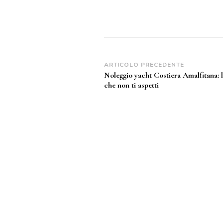
Navigazione
ARTICOLO PRECEDENTE
Noleggio yacht Costiera Amalfitana: 
articoli
che non ti aspetti