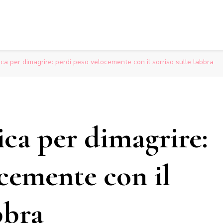
ca per dimagrire: perdi peso velocemente con il sorriso sulle labbra
ca per dimagrire:
cemente con il
bbra