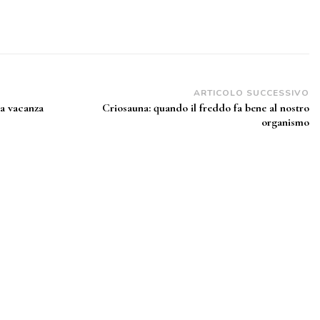
ARTICOLO SUCCESSIVO
la vacanza
Criosauna: quando il freddo fa bene al nostro
organismo