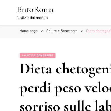
EntoRoma
Notizie dal mondo
Home page
Salute e Benessere
Dieta chetogeni
SALUTE E BENESSERE
Dieta chetogeni
perdi peso velo
sorriso sulle la