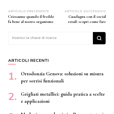
Navigazione
ARTICOLO PRECEDENTE
ARTICOLO SUCCESSIVO
Criosauna: quando il freddo
Guadagna con il social
articoli
fa bene al nostro organismo
retail: scopri come fare
Cerchi qualcosa?
ARTICOLI RECENTI
Ortodonzia Genova: soluzioni su misura
per sorrisi funzionali
Grigliati metallici: guida pratica a scelte
e applicazioni