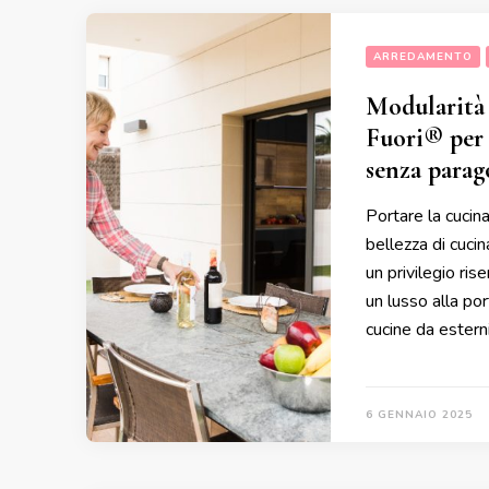
ARREDAMENTO
Modularità e
Fuori® per 
senza parag
Portare la cucin
bellezza di cuci
un privilegio ri
un lusso alla por
cucine da estern
6 GENNAIO 2025