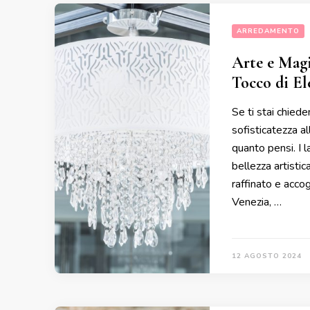
ARREDAMENTO
Arte e Magi
Tocco di El
Se ti stai chied
sofisticatezza a
quanto pensi. I l
bellezza artisti
raffinato e accog
Venezia, …
12 AGOSTO 2024