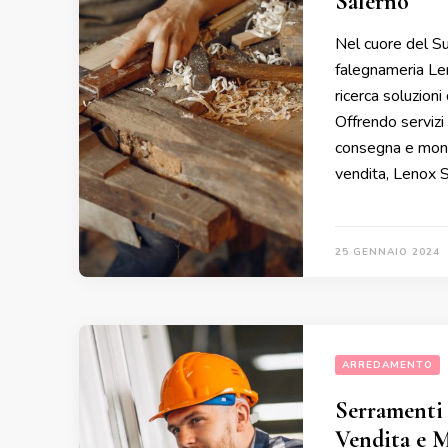
Salerno
Nel cuore del Sud
falegnameria Len
ricerca soluzioni
Offrendo servizi 
consegna e monta
vendita, Lenox 
25 GENNAIO 2024
ARREDAMENTO
Serramenti 
Vendita e 