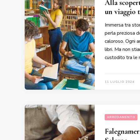
Alla scopert
un viaggio t
Immersa tra stori
perla preziosa do
caloroso. Ogni an
libri. Ma non sti
custodito tra le
11 LUGLIO 2024
ARREDAMENTO
Falegnameria