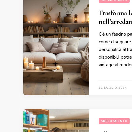
Trasforma l
nell’arreda
C’è un fascino pa
come disegnare u
personalità attra
disponibili, potr
vintage al modern
31 LUGLIO 2024
ARREDAMENTO