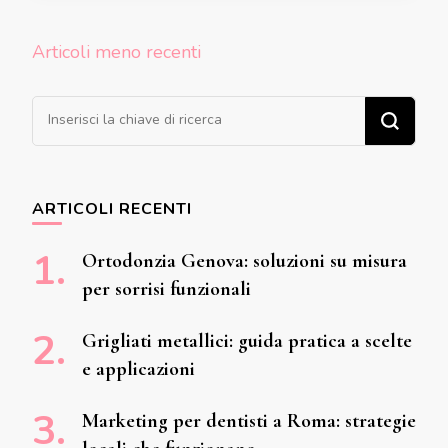
Navigazione
Articoli meno recenti
articoli
Cerchi qualcosa?
ARTICOLI RECENTI
Ortodonzia Genova: soluzioni su misura
per sorrisi funzionali
Grigliati metallici: guida pratica a scelte
e applicazioni
Marketing per dentisti a Roma: strategie