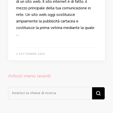
di un sito web. Il sito internet è di fatto, il
mezzo principale della tua comunicazione in
rete. Un sito web oggi sostituisce
ampiamente la pubblicità cartacea e
costituisce la prima vetrina mediante la quale
…
3 SETTEMBRE 2020
Navigazione
Articoli meno recenti
articoli
Cerchi qualcosa?