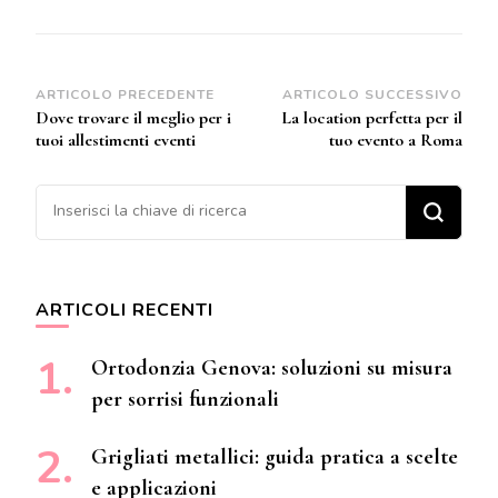
Navigazione
ARTICOLO PRECEDENTE
ARTICOLO SUCCESSIVO
Dove trovare il meglio per i
La location perfetta per il
articoli
tuoi allestimenti eventi
tuo evento a Roma
Cerchi qualcosa?
ARTICOLI RECENTI
Ortodonzia Genova: soluzioni su misura
per sorrisi funzionali
Grigliati metallici: guida pratica a scelte
e applicazioni