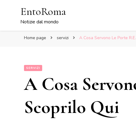
EntoRoma
Notizie dal mondo
Home page
servizi
A Cosa Servono Le Porte R.E.I
SERVIZI
A Cosa Servono
Scoprilo Qui