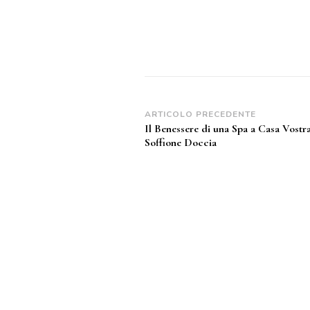
Navigazione
ARTICOLO PRECEDENTE
Il Benessere di una Spa a Casa Vostra
articoli
Soffione Doccia