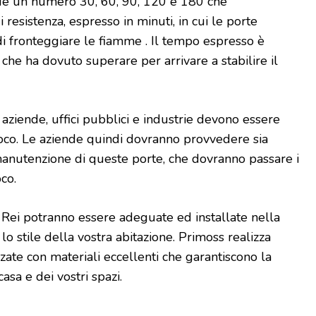
gue un numero 30, 60, 90, 120 e 180 che
resistenza, espresso in minuti, in cui le porte
di fronteggiare le fiamme . Il tempo espresso è
 che ha dovuto superare per arrivare a stabilire il
ziende, uffici pubblici e industrie devono essere
fuoco. Le aziende quindi dovranno provvedere sia
 manutenzione di queste porte, che dovranno passare i
oco.
 Rei potranno essere adeguate ed installate nella
lo stile della vostra abitazione. Primoss realizza
zzate con materiali eccellenti che garantiscono la
asa e dei vostri spazi.