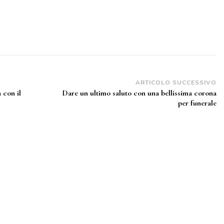
ARTICOLO SUCCESSIVO
 con il
Dare un ultimo saluto con una bellissima corona
per funerale