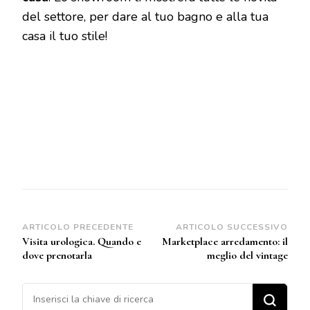
del settore, per dare al tuo bagno e alla tua
casa il tuo stile!
Navigazione
ARTICOLO PRECEDENTE
ARTICOLO SUCCESSIVO
Visita urologica. Quando e
Marketplace arredamento: il
articoli
dove prenotarla
meglio del vintage
Cerchi qualcosa?