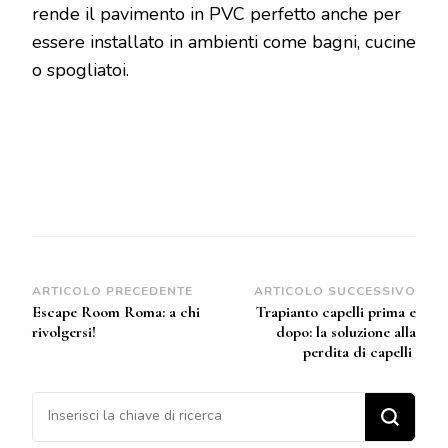
rende il pavimento in PVC perfetto anche per
essere installato in ambienti come bagni, cucine
o spogliatoi.
Navigazione
ARTICOLO PRECEDENTE
ARTICOLO SUCCESSIVO
Escape Room Roma: a chi
Trapianto capelli prima e
articoli
rivolgersi!
dopo: la soluzione alla
perdita di capelli
Cerchi qualcosa?