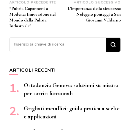
Navigazione
ARTICOLO PRECEDENTE
ARTICOLO SUCCESSIVO
“Pulizia Capannoni a
L’importanza della sicurezza:
articoli
Modena: Innovazione nel
Noleggio ponteggi a San
Mondo della Pulizia
Giovanni Valdarno
Industriale”
Cerchi qualcosa?
ARTICOLI RECENTI
Ortodonzia Genova: soluzioni su misura
per sorrisi funzionali
Grigliati metallici: guida pratica a scelte
e applicazioni