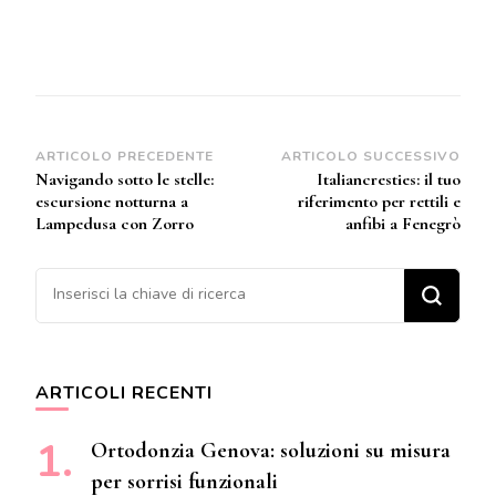
Navigazione
ARTICOLO PRECEDENTE
ARTICOLO SUCCESSIVO
Navigando sotto le stelle:
Italiancresties: il tuo
articoli
escursione notturna a
riferimento per rettili e
Lampedusa con Zorro
anfibi a Fenegrò
Cerchi qualcosa?
ARTICOLI RECENTI
Ortodonzia Genova: soluzioni su misura
per sorrisi funzionali