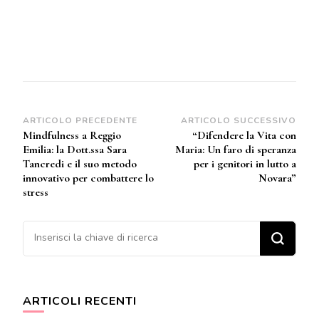
Navigazione
ARTICOLO PRECEDENTE
ARTICOLO SUCCESSIVO
Mindfulness a Reggio
“Difendere la Vita con
articoli
Emilia: la Dott.ssa Sara
Maria: Un faro di speranza
Tancredi e il suo metodo
per i genitori in lutto a
innovativo per combattere lo
Novara”
stress
Cerchi qualcosa?
ARTICOLI RECENTI