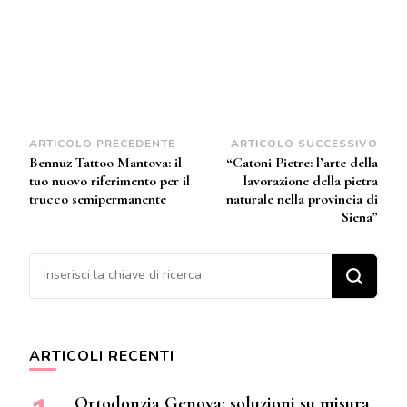
Navigazione
ARTICOLO PRECEDENTE
ARTICOLO SUCCESSIVO
Bennuz Tattoo Mantova: il
“Catoni Pietre: l’arte della
articoli
tuo nuovo riferimento per il
lavorazione della pietra
trucco semipermanente
naturale nella provincia di
Siena”
Cerchi qualcosa?
ARTICOLI RECENTI
Ortodonzia Genova: soluzioni su misura