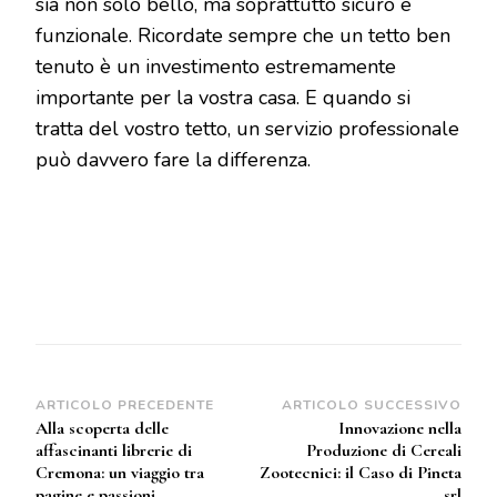
sia non solo bello, ma soprattutto sicuro e
funzionale. Ricordate sempre che un tetto ben
tenuto è un investimento estremamente
importante per la vostra casa. E quando si
tratta del vostro tetto, un servizio professionale
può davvero fare la differenza.
Navigazione
ARTICOLO PRECEDENTE
ARTICOLO SUCCESSIVO
Alla scoperta delle
Innovazione nella
articoli
affascinanti librerie di
Produzione di Cereali
Cremona: un viaggio tra
Zootecnici: il Caso di Pineta
pagine e passioni
srl