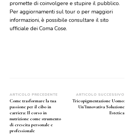
promette di coinvolgere e stupire il pubblico.
Per aggiornamenti sul tour o per maggiori
informazioni, è possibile consultare il sito
ufficiale dei Coma Cose.
Navigazione
ARTICOLO PRECEDENTE
ARTICOLO SUCCESSIVO
Come trasformare la tua
Tricopigmentazione Uomo:
articoli
passione per il cibo in
Un’Innovativa Soluzione
carriera: Il corso in
Estetica
nutrizione come strumento
di crescita personale e
professionale