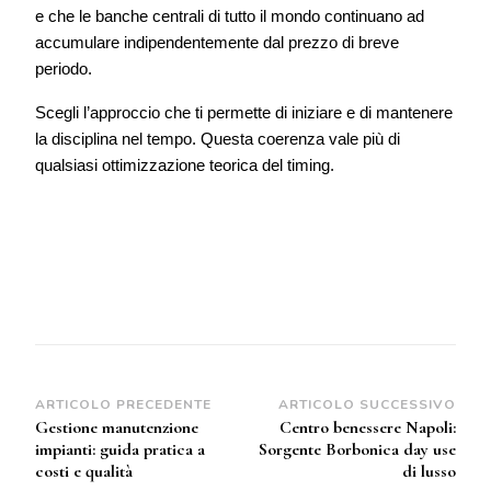
e che le banche centrali di tutto il mondo continuano ad
accumulare indipendentemente dal prezzo di breve
periodo.
Scegli l’approccio che ti permette di iniziare e di mantenere
la disciplina nel tempo. Questa coerenza vale più di
qualsiasi ottimizzazione teorica del timing.
Navigazione
ARTICOLO PRECEDENTE
ARTICOLO SUCCESSIVO
Gestione manutenzione
Centro benessere Napoli:
articoli
impianti: guida pratica a
Sorgente Borbonica day use
costi e qualità
di lusso