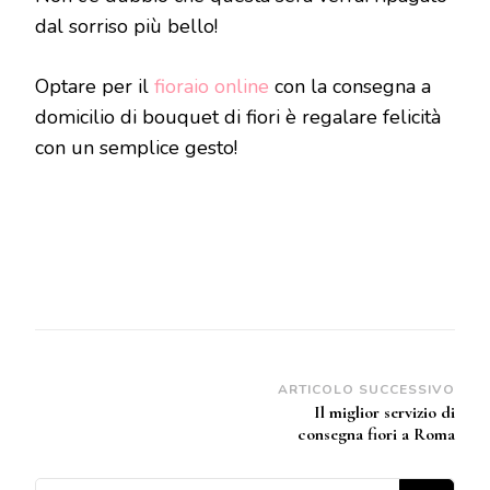
dal sorriso più bello!
Optare per il
fioraio online
con la consegna a
domicilio di bouquet di fiori è regalare felicità
con un semplice gesto!
Navigazione
ARTICOLO SUCCESSIVO
Il miglior servizio di
articoli
consegna fiori a Roma