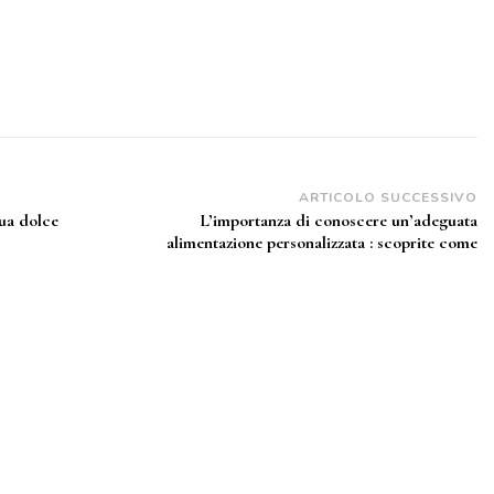
ARTICOLO SUCCESSIVO
tua dolce
L’importanza di conoscere un’adeguata
alimentazione personalizzata : scoprite come