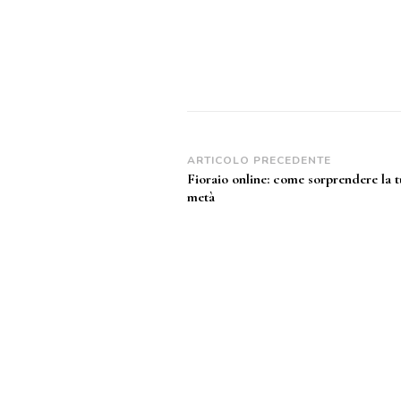
Navigazione
ARTICOLO PRECEDENTE
Fioraio online: come sorprendere la 
articoli
metà