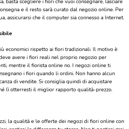
a, basta scegliere i fiori che vuoi consegnare, lasciare
 consegna e il resto sarà curato dal negozio online. Per
, assicurarsi che il computer sia connesso a Internet.
ibile
più economici rispetto ai fiori tradizionali. Il motivo è
e deve avere i fiori reali nel proprio negozio per
ti, mentre il fiorista online no. I negozi online ti
nsegnano i fiori quando li ordini. Non hanno alcun
canza di vendite. Si consiglia quindi di acquistare
é lì otterresti il ​​miglior rapporto qualità-prezzo.
i, la qualità e le offerte dei negozi di fiori online con