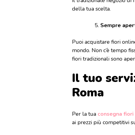
il tradizionale negozio di f
della tua scelta.
Sempre apert
Puoi acquistare fiori onli
mondo. Non c’è tempo fisso
fiori tradizionali sono ap
Il tuo serv
Roma
Per la tua
consegna fior
ai prezzi più competitivi s