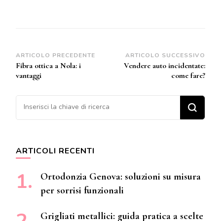
Navigazione
ARTICOLO PRECEDENTE
ARTICOLO SUCCESSIVO
Fibra ottica a Nola: i
Vendere auto incidentate:
articoli
vantaggi
come fare?
Cerchi qualcosa?
ARTICOLI RECENTI
Ortodonzia Genova: soluzioni su misura
per sorrisi funzionali
Grigliati metallici: guida pratica a scelte