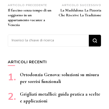
Navigazione
ARTICOLO PRECEDENTE
ARTICOLO SUCCESSIVO
Il fascino senza tempo di un
La Maddalena: La Pizzeria
articoli
soggiorno in un
Che Riscrive La Tradizione
appartamento vacanze a
Venezia
Cerchi qualcosa?
ARTICOLI RECENTI
Ortodonzia Genova: soluzioni su misura
per sorrisi funzionali
Grigliati metallici: guida pratica a scelte
e applicazioni