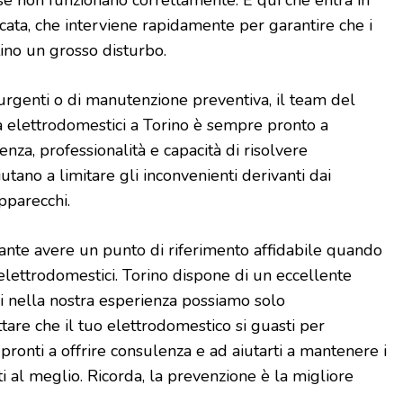
 se non funzionano correttamente. È qui che entra in
icata, che interviene rapidamente per garantire che i
tino un grosso disturbo.
ni urgenti o di manutenzione preventiva, il team del
za elettrodomestici a Torino è sempre pronto a
enza, professionalità e capacità di risolvere
tano a limitare gli inconvenienti derivanti dai
pparecchi.
ante avere un punto di riferimento affidabile quando
i elettrodomestici. Torino dispone di un eccellente
noi nella nostra esperienza possiamo solo
are che il tuo elettrodomestico si guasti per
pronti a offrire consulenza e ad aiutarti a mantenere i
i al meglio. Ricorda, la prevenzione è la migliore