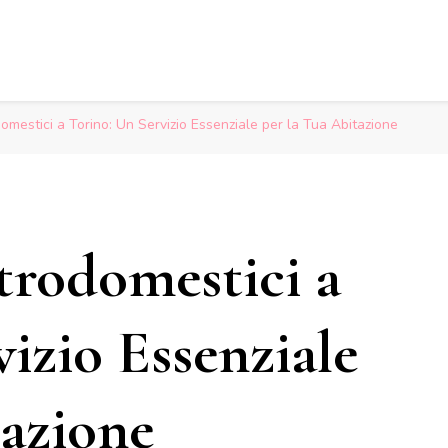
omestici a Torino: Un Servizio Essenziale per la Tua Abitazione
trodomestici a
izio Essenziale
tazione