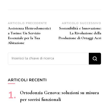
Navigazione
ARTICOLO PRECEDENTE
ARTICOLO SUCCESSIVO
Assistenza Elettrodomestici
Sostenibilità e Innovazione:
articoli
a Torino: Un Servizio
La Rivoluzione della
Essenziale per la Tua
Produzione di Ortaggi Acri
Abitazione
Cerchi qualcosa?
ARTICOLI RECENTI
Ortodonzia Genova: soluzioni su misura
per sorrisi funzionali