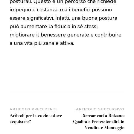
posturali. Questo è un percorso che richiede
impegno e costanza, ma i benefici possono
essere significativi. Infatti, una buona postura
può aumentare la fiducia in sé stessi,
migliorare il benessere generale e contribuire
a una vita più sana e attiva.
Navigazione
ARTICOLO PRECEDENTE
ARTICOLO SUCCESSIVO
Articoli per la cucina: dove
Serramenti a Bolzano:
articoli
acquistare?
Qualità e Professionalità in
Vendita e Montaggio