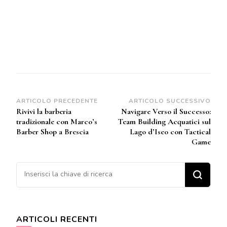
Navigazione
ARTICOLO PRECEDENTE
ARTICOLO SUCCESSIVO
Rivivi la barberia
Navigare Verso il Successo:
articoli
tradizionale con Marco’s
Team Building Acquatici sul
Barber Shop a Brescia
Lago d’Iseo con Tactical
Game
Cerchi qualcosa?
ARTICOLI RECENTI