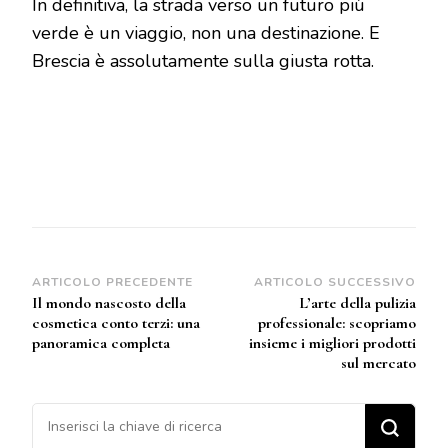
In definitiva, la strada verso un futuro più
verde è un viaggio, non una destinazione. E
Brescia è assolutamente sulla giusta rotta.
Navigazione
ARTICOLO PRECEDENTE
ARTICOLO SUCCESSIVO
Il mondo nascosto della
L’arte della pulizia
articoli
cosmetica conto terzi: una
professionale: scopriamo
panoramica completa
insieme i migliori prodotti
sul mercato
Cerchi qualcosa?